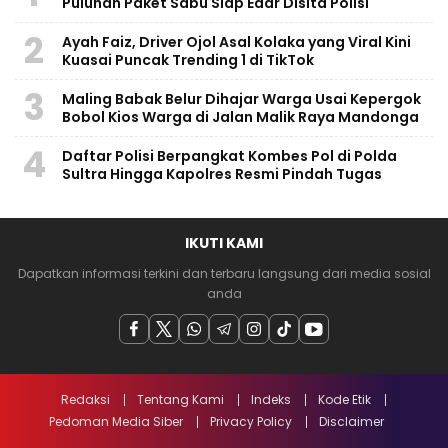
Puluhan Paket Sabu Siap Edar Disita Polisi
2
Ayah Faiz, Driver Ojol Asal Kolaka yang Viral Kini
Kuasai Puncak Trending 1 di TikTok
3
Maling Babak Belur Dihajar Warga Usai Kepergok
Bobol Kios Warga di Jalan Malik Raya Mandonga
4
Daftar Polisi Berpangkat Kombes Pol di Polda
Sultra Hingga Kapolres Resmi Pindah Tugas
IKUTI KAMI
Dapatkan informasi terkini dan terbaru langsung dari media sosial
anda
Redaksi
Tentang Kami
Indeks
Kode Etik
Pedoman Media Siber
Privacy Policy
Disclaimer