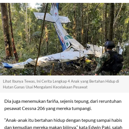
Lihat Ibunya Tewas, Ini Cerita Lengkap 4 Anak yang Bertahan Hidup di
Hutan Ganas Usai Mengalami Kecelakaan Pesawat
Dia juga menemukan fariña, sejenis tepung, dari reruntuhan
pesawat Cessna 206 yang mereka tumpangi.
“Anak-anak itu bertahan hidup dengan tepung sampai habis
dan kemudian mereka makan bijinya,” kata Edwin Paki, salah