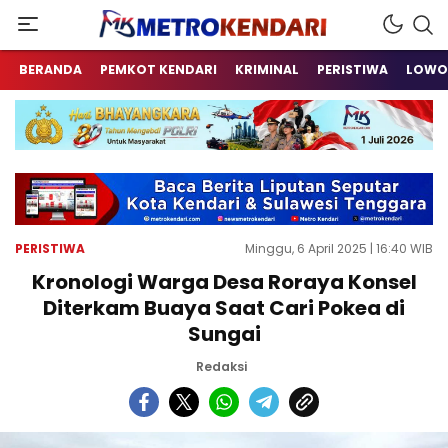
Berita Terkini Sulawesi Tenggara
metrokendari
BERANDA
PEMKOT KENDARI
KRIMINAL
PERISTIWA
LOWO
PERISTIWA
Minggu, 6 April 2025 | 16:40 WIB
Kronologi Warga Desa Roraya Konsel
Diterkam Buaya Saat Cari Pokea di
Sungai
Redaksi