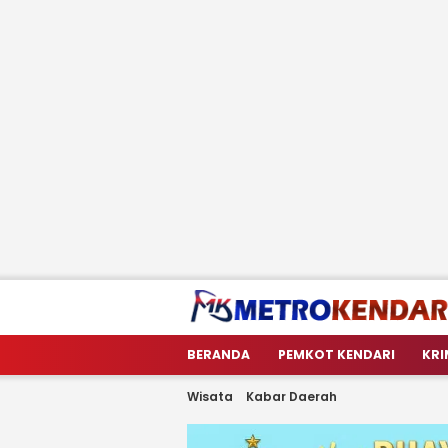
metrokendari
Berita Terkini Sulawesi Tenggara
BERANDA
PEMKOT KENDARI
KRI
Wisata
Kabar Daerah