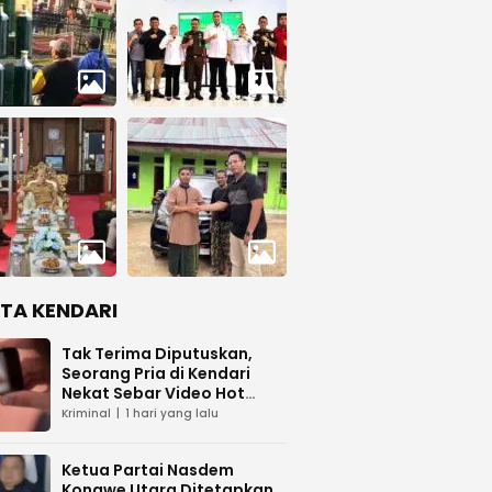
ITA KENDARI
Tak Terima Diputuskan,
Seorang Pria di Kendari
Nekat Sebar Video Hot
Pacar
Kriminal
1 hari yang lalu
Ketua Partai Nasdem
Konawe Utara Ditetapkan