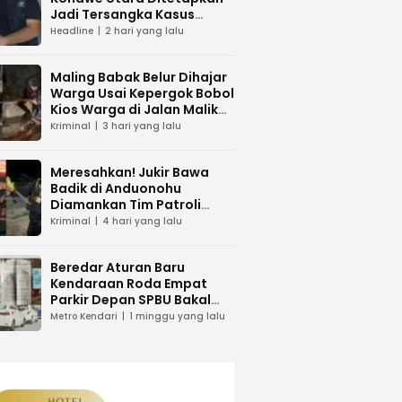
Jadi Tersangka Kasus
Dugaan Penipuan
Headline
2 hari yang lalu
Maling Babak Belur Dihajar
Warga Usai Kepergok Bobol
Kios Warga di Jalan Malik
Raya Mandonga
Kriminal
3 hari yang lalu
Meresahkan! Jukir Bawa
Badik di Anduonohu
Diamankan Tim Patroli
Polresta Kendari
Kriminal
4 hari yang lalu
Beredar Aturan Baru
Kendaraan Roda Empat
Parkir Depan SPBU Bakal
Dikenakan Pungutan Karcis
Metro Kendari
1 minggu yang lalu