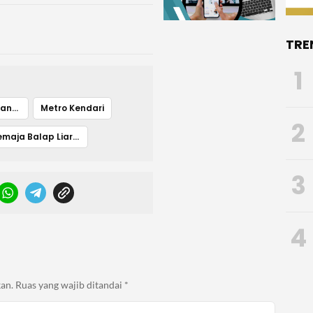
TRE
1
Berita Polsek Mandonga
Metro Kendari
2
Remaja Balap Liar Kendari
3
4
an.
Ruas yang wajib ditandai
*