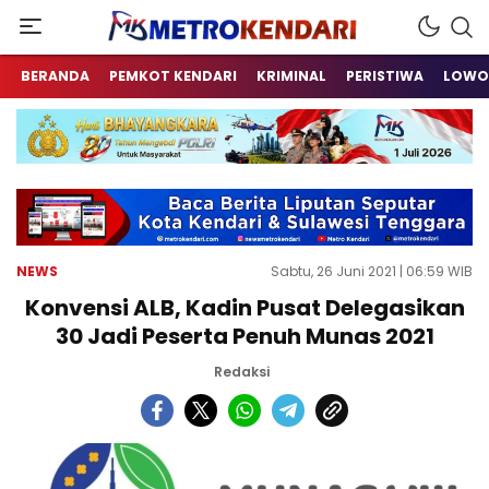
Berita Terkini Sulawesi Tenggara
metrokendari
BERANDA
PEMKOT KENDARI
KRIMINAL
PERISTIWA
LOWO
NEWS
Sabtu, 26 Juni 2021 | 06:59 WIB
Konvensi ALB, Kadin Pusat Delegasikan
30 Jadi Peserta Penuh Munas 2021
Redaksi