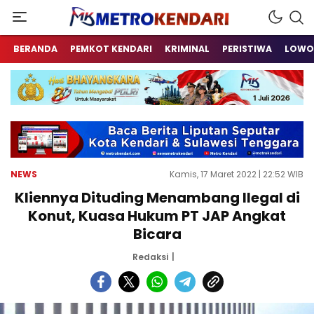
Berita Terkini Sulawesi Tenggara
metrokendari
BERANDA
PEMKOT KENDARI
KRIMINAL
PERISTIWA
LOWO
NEWS
Kamis, 17 Maret 2022 | 22:52 WIB
Kliennya Dituding Menambang Ilegal di
Konut, Kuasa Hukum PT JAP Angkat
Bicara
Redaksi