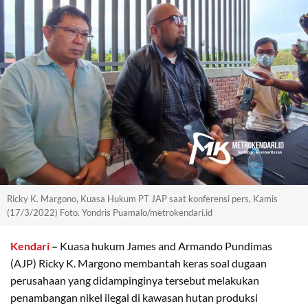
Ricky K. Margono, Kuasa Hukum PT JAP saat konferensi pers, Kamis
(17/3/2022) Foto. Yondris Puamalo/metrokendari.id
Kendari
–
Kuasa hukum James and Armando Pundimas
(AJP) Ricky K. Margono membantah keras soal dugaan
perusahaan yang didampinginya tersebut melakukan
penambangan nikel ilegal di kawasan hutan produksi