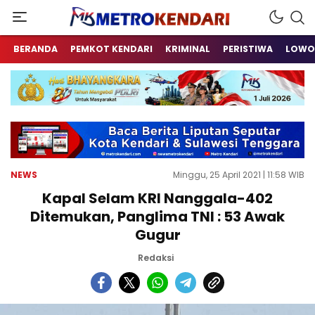
Berita Terkini Sulawesi Tenggara
metrokendari
BERANDA
PEMKOT KENDARI
KRIMINAL
PERISTIWA
LOWO
NEWS
Minggu, 25 April 2021 | 11:58 WIB
Kapal Selam KRI Nanggala-402
Ditemukan, Panglima TNI : 53 Awak
Gugur
Redaksi