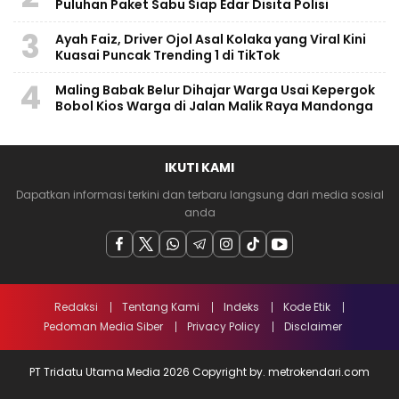
Puluhan Paket Sabu Siap Edar Disita Polisi
3
Ayah Faiz, Driver Ojol Asal Kolaka yang Viral Kini
Kuasai Puncak Trending 1 di TikTok
4
Maling Babak Belur Dihajar Warga Usai Kepergok
Bobol Kios Warga di Jalan Malik Raya Mandonga
IKUTI KAMI
Dapatkan informasi terkini dan terbaru langsung dari media sosial
anda
Redaksi
Tentang Kami
Indeks
Kode Etik
Pedoman Media Siber
Privacy Policy
Disclaimer
PT Tridatu Utama Media 2026 Copyright by. metrokendari.com