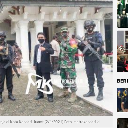
BER
a di Kota Kendari, Juamt (2/4/2021) Foto. metrokendari.id