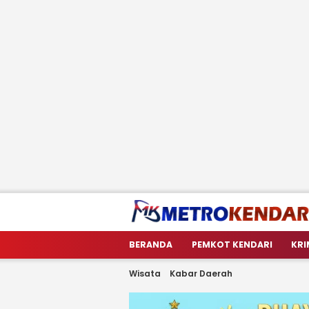
metrokendari
Berita Terkini Sulawesi Tenggara
BERANDA
PEMKOT KENDARI
KRI
Wisata
Kabar Daerah