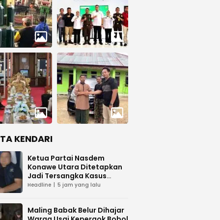
ITA KENDARI
Ketua Partai Nasdem
Konawe Utara Ditetapkan
Jadi Tersangka Kasus
Dugaan Penipuan
Headline
5 jam yang lalu
Maling Babak Belur Dihajar
Warga Usai Kepergok Bobol