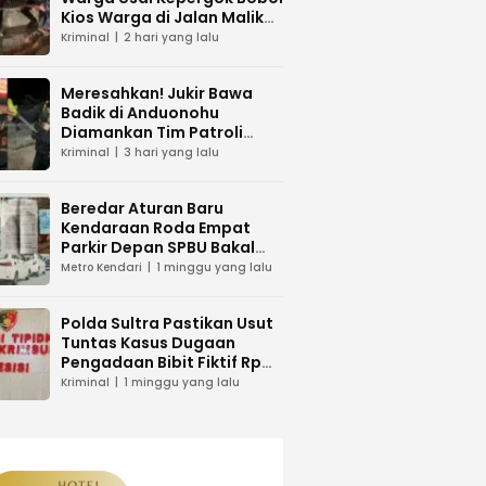
Kios Warga di Jalan Malik
Raya Mandonga
Kriminal
2 hari yang lalu
Meresahkan! Jukir Bawa
Badik di Anduonohu
Diamankan Tim Patroli
Polresta Kendari
Kriminal
3 hari yang lalu
Beredar Aturan Baru
Kendaraan Roda Empat
Parkir Depan SPBU Bakal
Dikenakan Pungutan Karcis
Metro Kendari
1 minggu yang lalu
Polda Sultra Pastikan Usut
Tuntas Kasus Dugaan
Pengadaan Bibit Fiktif Rp
26 Miliar
Kriminal
1 minggu yang lalu