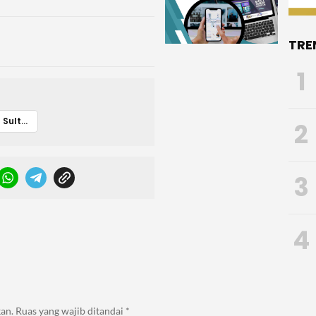
TRE
1
Brimob Polda Sultra
2
3
4
an.
Ruas yang wajib ditandai
*