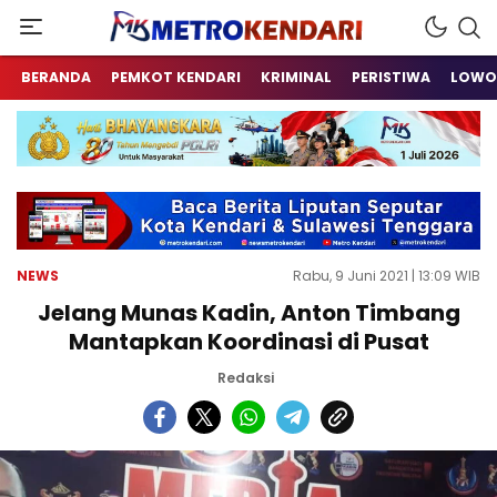
Berita Terkini Sulawesi Tenggara
metrokendari
BERANDA
PEMKOT KENDARI
KRIMINAL
PERISTIWA
LOWO
NEWS
Rabu, 9 Juni 2021 | 13:09 WIB
Jelang Munas Kadin, Anton Timbang
Mantapkan Koordinasi di Pusat
Redaksi