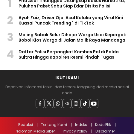
1
Pria Asal Tinanggea Ditangkap Kasus Narkotika,
Puluhan Paket Sabu Siap Edar Disita Polisi
2
Ayah Faiz, Driver Ojol Asal Kolaka yang Viral Kini
Kuasai Puncak Trending 1 di TikTok
3
Maling Babak Belur Dihajar Warga Usai Kepergok
Bobol Kios Warga di Jalan Malik Raya Mandonga
4
Daftar Polisi Berpangkat Kombes Pol di Polda
Sultra Hingga Kapolres Resmi Pindah Tugas
IKUTI KAMI
Dapatkan informasi terkini dan terbaru langsung dari media sosial
anda
Redaksi
Tentang Kami
Indeks
Kode Etik
Pedoman Media Siber
Privacy Policy
Disclaimer