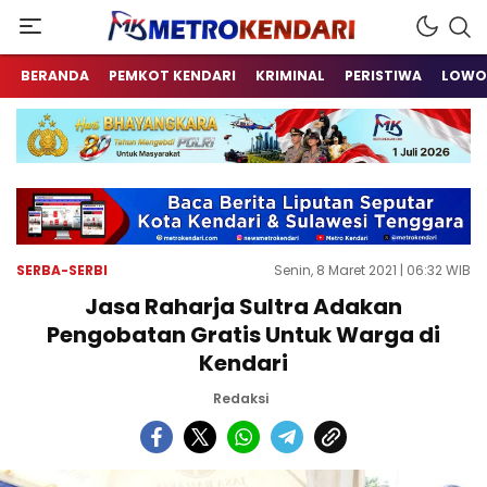
Berita Terkini Sulawesi Tenggara
metrokendari
BERANDA
PEMKOT KENDARI
KRIMINAL
PERISTIWA
LOWO
SERBA-SERBI
Senin, 8 Maret 2021 | 06:32 WIB
Jasa Raharja Sultra Adakan
Pengobatan Gratis Untuk Warga di
Kendari
Redaksi