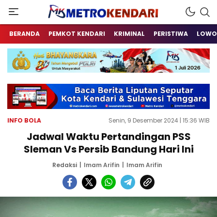
Berita Terkini Sulawesi Tenggara
metrokendari
BERANDA
PEMKOT KENDARI
KRIMINAL
PERISTIWA
LOWO
INFO BOLA
Senin, 9 Desember 2024 | 15:36 WIB
Jadwal Waktu Pertandingan PSS
Sleman Vs Persib Bandung Hari Ini
Redaksi
Imam Arifin
Imam Arifin