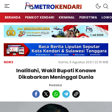
Berita Terkini Sulawesi Tenggara
metrokendari
BERANDA
PEMKOT KENDARI
KRIMINAL
PERISTIWA
LOWO
NEWS
Kamis, 5 Agustus 2021 | 22:19 WIB
Inalillahi, Wakil Bupati Konawe
Dikabarkan Meninggal Dunia
Redaksi