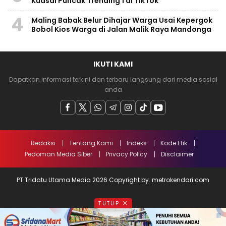
Kuasai Puncak Trending 1 di TikTok
4
Maling Babak Belur Dihajar Warga Usai Kepergok
Bobol Kios Warga di Jalan Malik Raya Mandonga
IKUTI KAMI
Dapatkan informasi terkini dan terbaru langsung dari media sosial
anda
Redaksi
Tentang Kami
Indeks
Kode Etik
Pedoman Media Siber
Privacy Policy
Disclaimer
PT Tridatu Utama Media 2026 Copyright by. metrokendari.com
TUTUP