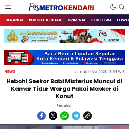
Berita Terkini Sulawesi Tenggara
metrokendari
BERANDA
PEMKOT KENDARI
KRIMINAL
PERISTIWA
LOWO
NEWS
Jumat, 14 Mei 2021 | 13:54 WIB
Heboh! Seekor Babi Misterius Muncul di
Kamar Tidur Warga Pakai Masker di
Konut
Redaksi