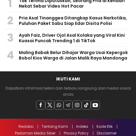
1
Tak Terima Diputuskan, Seorang Pria di Kendari
Nekat Sebar Video Hot Pacar
2
Pria Asal Tinanggea Ditangkap Kasus Narkotika,
Puluhan Paket Sabu Siap Edar Disita Polisi
3
Ayah Faiz, Driver Ojol Asal Kolaka yang Viral Kini
Kuasai Puncak Trending 1 di TikTok
4
Maling Babak Belur Dihajar Warga Usai Kepergok
Bobol Kios Warga di Jalan Malik Raya Mandonga
IKUTI KAMI
Dapatkan informasi terkini dan terbaru langsung dari media sosial
anda
Redaksi
Tentang Kami
Indeks
Kode Etik
Pedoman Media Siber
Privacy Policy
Disclaimer