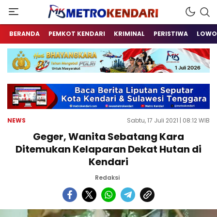
Berita Terkini Sulawesi Tenggara
metrokendari
BERANDA
PEMKOT KENDARI
KRIMINAL
PERISTIWA
LOWO
NEWS
Sabtu, 17 Juli 2021 | 08:12 WIB
Geger, Wanita Sebatang Kara
Ditemukan Kelaparan Dekat Hutan di
Kendari
Redaksi