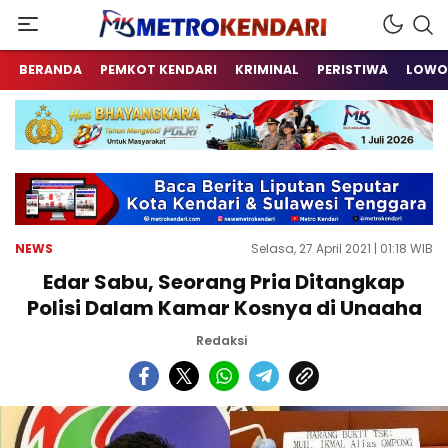
Berita Terkini Sulawesi Tenggara
metrokendari
BERANDA
PEMKOT KENDARI
KRIMINAL
PERISTIWA
LOWO
NEWS
Selasa, 27 April 2021 | 01:18 WIB
Edar Sabu, Seorang Pria Ditangkap
Polisi Dalam Kamar Kosnya di Unaaha
Redaksi