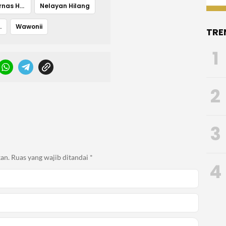
Berita Basarnas Hari ini
Nelayan Hilang
Hilang
Wawonii
TRE
1
2
3
an.
Ruas yang wajib ditandai
*
4