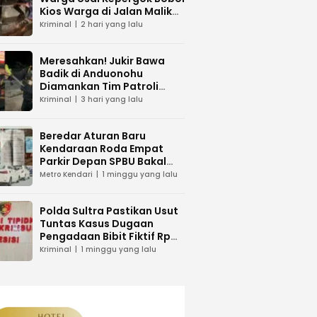
Kios Warga di Jalan Malik
Raya Mandonga
Kriminal
2 hari yang lalu
Meresahkan! Jukir Bawa
Badik di Anduonohu
Diamankan Tim Patroli
Polresta Kendari
Kriminal
3 hari yang lalu
Beredar Aturan Baru
Kendaraan Roda Empat
Parkir Depan SPBU Bakal
Dikenakan Pungutan Karcis
Metro Kendari
1 minggu yang lalu
Polda Sultra Pastikan Usut
Tuntas Kasus Dugaan
Pengadaan Bibit Fiktif Rp
26 Miliar
Kriminal
1 minggu yang lalu