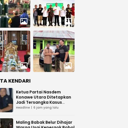
ITA KENDARI
Ketua Partai Nasdem
Konawe Utara Ditetapkan
Jadi Tersangka Kasus
Dugaan Penipuan
Headline
6 jam yang lalu
Maling Babak Belur Dihajar
Warga Usai Kepergok Bobol