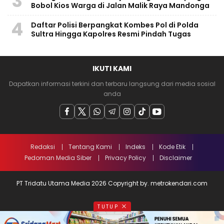
3
Bobol Kios Warga di Jalan Malik Raya Mandonga
4
Daftar Polisi Berpangkat Kombes Pol di Polda
Sultra Hingga Kapolres Resmi Pindah Tugas
IKUTI KAMI
Dapatkan informasi terkini dan terbaru langsung dari media sosial
anda
Redaksi
Tentang Kami
Indeks
Kode Etik
Pedoman Media Siber
Privacy Policy
Disclaimer
PT Tridatu Utama Media 2026 Copyright by. metrokendari.com
TUTUP