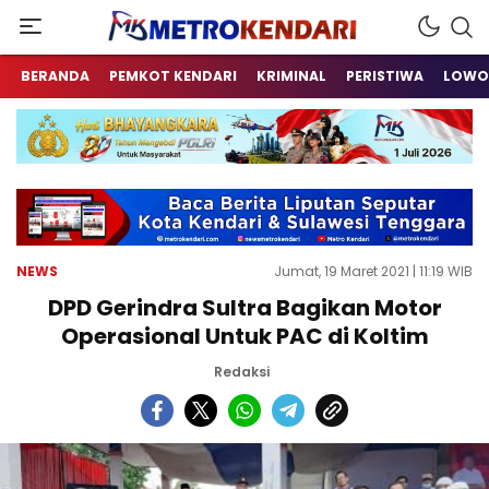
Berita Terkini Sulawesi Tenggara
metrokendari
BERANDA
PEMKOT KENDARI
KRIMINAL
PERISTIWA
LOWO
NEWS
Jumat, 19 Maret 2021 | 11:19 WIB
DPD Gerindra Sultra Bagikan Motor
Operasional Untuk PAC di Koltim
Redaksi