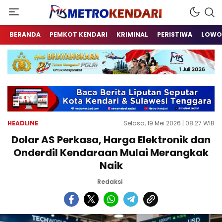
Berita Terkini Sulawesi Tenggara
metrokendari
BERANDA
PEMKOT KENDARI
KRIMINAL
PERISTIWA
LOWO
HEADLINE
Selasa, 19 Mei 2026 | 08:27 WIB
Dolar AS Perkasa, Harga Elektronik dan
Onderdil Kendaraan Mulai Merangkak
Naik
Redaksi