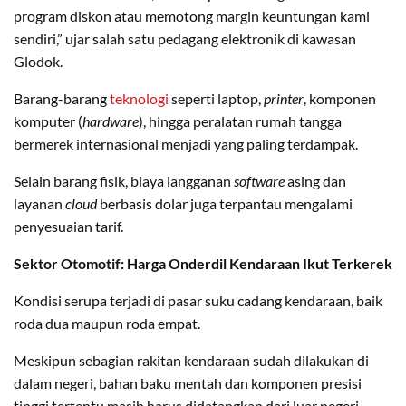
program diskon atau memotong margin keuntungan kami
sendiri,” ujar salah satu pedagang elektronik di kawasan
Glodok.
​Barang-barang
teknologi
seperti laptop,
printer
, komponen
komputer (
hardware
), hingga peralatan rumah tangga
bermerek internasional menjadi yang paling terdampak.
Selain barang fisik, biaya langganan
software
asing dan
layanan
cloud
berbasis dolar juga terpantau mengalami
penyesuaian tarif.
​Sektor Otomotif: Harga Onderdil Kendaraan Ikut Terkerek
​Kondisi serupa terjadi di pasar suku cadang kendaraan, baik
roda dua maupun roda empat.
Meskipun sebagian rakitan kendaraan sudah dilakukan di
dalam negeri, bahan baku mentah dan komponen presisi
tinggi tertentu masih harus didatangkan dari luar negeri