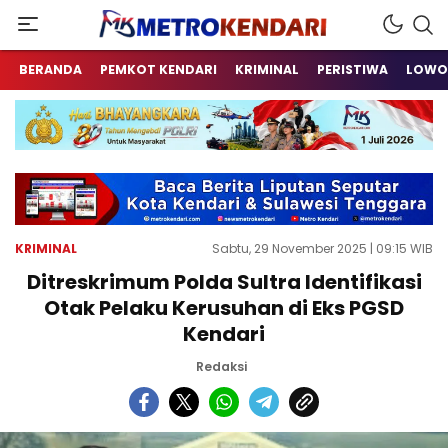
Berita Terkini Sulawesi Tenggara
metrokendari
BERANDA
PEMKOT KENDARI
KRIMINAL
PERISTIWA
LOWO
KRIMINAL
Sabtu, 29 November 2025 | 09:15 WIB
Ditreskrimum Polda Sultra Identifikasi
Otak Pelaku Kerusuhan di Eks PGSD
Kendari
Redaksi