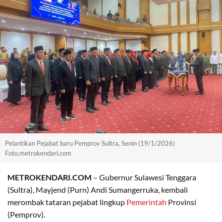
Pelantikan Pejabat baru Pemprov Sultra, Senin (19/1/2026)
Foto.metrokendari.com
METROKENDARI.COM
– Gubernur Sulawesi Tenggara
(Sultra), Mayjend (Purn) Andi Sumangerruka, kembali
merombak tataran pejabat lingkup
Pemerintah
Provinsi
(Pemprov).