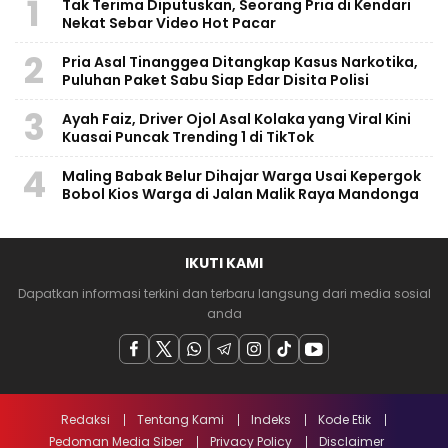
1
Tak Terima Diputuskan, Seorang Pria di Kendari
Nekat Sebar Video Hot Pacar
2
Pria Asal Tinanggea Ditangkap Kasus Narkotika,
Puluhan Paket Sabu Siap Edar Disita Polisi
3
Ayah Faiz, Driver Ojol Asal Kolaka yang Viral Kini
Kuasai Puncak Trending 1 di TikTok
4
Maling Babak Belur Dihajar Warga Usai Kepergok
Bobol Kios Warga di Jalan Malik Raya Mandonga
IKUTI KAMI
Dapatkan informasi terkini dan terbaru langsung dari media sosial
anda
Redaksi
Tentang Kami
Indeks
Kode Etik
Pedoman Media Siber
Privacy Policy
Disclaimer