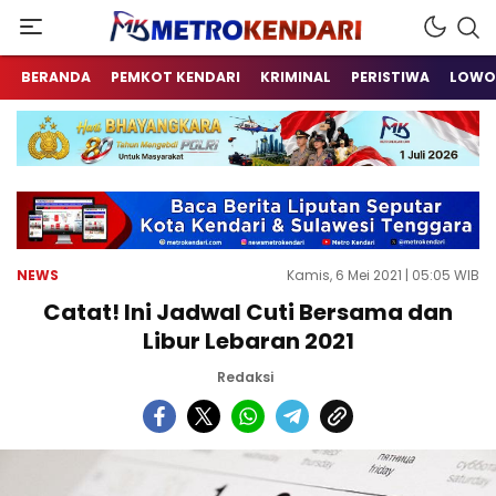
Berita Terkini Sulawesi Tenggara
metrokendari
BERANDA
PEMKOT KENDARI
KRIMINAL
PERISTIWA
LOWO
NEWS
Kamis, 6 Mei 2021 | 05:05 WIB
Catat! Ini Jadwal Cuti Bersama dan
Libur Lebaran 2021
Redaksi