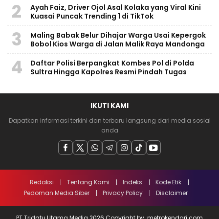
2
Ayah Faiz, Driver Ojol Asal Kolaka yang Viral Kini
Kuasai Puncak Trending 1 di TikTok
3
Maling Babak Belur Dihajar Warga Usai Kepergok
Bobol Kios Warga di Jalan Malik Raya Mandonga
4
Daftar Polisi Berpangkat Kombes Pol di Polda
Sultra Hingga Kapolres Resmi Pindah Tugas
IKUTI KAMI
Dapatkan informasi terkini dan terbaru langsung dari media sosial
anda
Redaksi
Tentang Kami
Indeks
Kode Etik
Pedoman Media Siber
Privacy Policy
Disclaimer
PT Tridatu Utama Media 2026 Copyright by. metrokendari.com