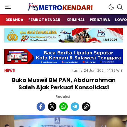
Berita Terkini Sulawesi Tenggara
metrokendari
BERANDA
PEMKOT KENDARI
KRIMINAL
PERISTIWA
LOWO
NEWS
Kamis, 24 Juni 2021 | 14:32 WIB
Buka Muswil BM PAN, Abdurrahman
Saleh Ajak Perkuat Konsolidasi
Redaksi