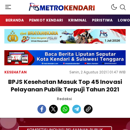
Berita Terkini Sulawesi Tenggara
metrokendari
BERANDA
PEMKOT KENDARI
KRIMINAL
PERISTIWA
LOWO
KESEHATAN
Senin, 2 Agustus 2021 | 01:47 WIB
BPJS Kesehatan Masuk Top 45 Inovasi
Pelayanan Publik Terpuji Tahun 2021
Redaksi