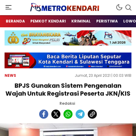
Berita Terkini Sulawesi Tenggara
metrokendari
BERANDA
PEMKOT KENDARI
KRIMINAL
PERISTIWA
LOWO
NEWS
Jumat, 23 April 2021 | 00:03 WIB
BPJS Gunakan Sistem Pengenalan
Wajah Untuk Registrasi Peserta JKN/KIS
Redaksi