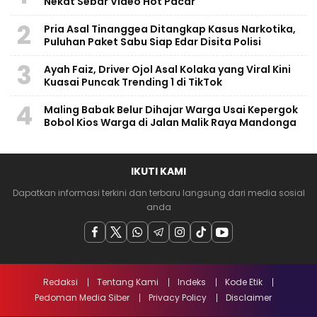
Nekat Sebar Video Hot Pacar
2
Pria Asal Tinanggea Ditangkap Kasus Narkotika,
Puluhan Paket Sabu Siap Edar Disita Polisi
3
Ayah Faiz, Driver Ojol Asal Kolaka yang Viral Kini
Kuasai Puncak Trending 1 di TikTok
4
Maling Babak Belur Dihajar Warga Usai Kepergok
Bobol Kios Warga di Jalan Malik Raya Mandonga
IKUTI KAMI
Dapatkan informasi terkini dan terbaru langsung dari media sosial
anda
Redaksi
Tentang Kami
Indeks
Kode Etik
Pedoman Media Siber
Privacy Policy
Disclaimer