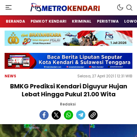
Berita Terkini Sulawesi Tenggara
metrokendari
BERANDA
PEMKOT KENDARI
KRIMINAL
PERISTIWA
LOWO
NEWS
Selasa, 27 April 2021 | 12:31 WIB
BMKG Prediksi Kendari Diguyur Hujan
Lebat Hingga Pukul 21.00 Wita
Redaksi