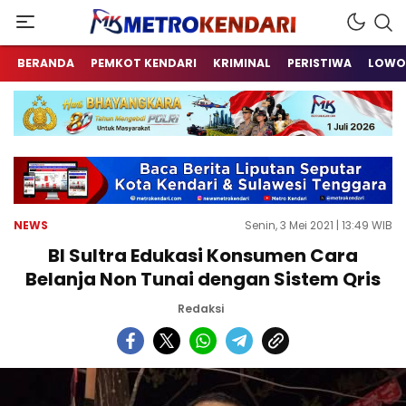
Berita Terkini Sulawesi Tenggara
metrokendari
BERANDA
PEMKOT KENDARI
KRIMINAL
PERISTIWA
LOWO
NEWS
Senin, 3 Mei 2021 | 13:49 WIB
BI Sultra Edukasi Konsumen Cara
Belanja Non Tunai dengan Sistem Qris
Redaksi