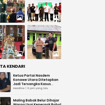
ITA KENDARI
Ketua Partai Nasdem
Konawe Utara Ditetapkan
Jadi Tersangka Kasus
Dugaan Penipuan
Headline
6 jam yang lalu
Maling Babak Belur Dihajar
Warga Usai Kepergok Bobol