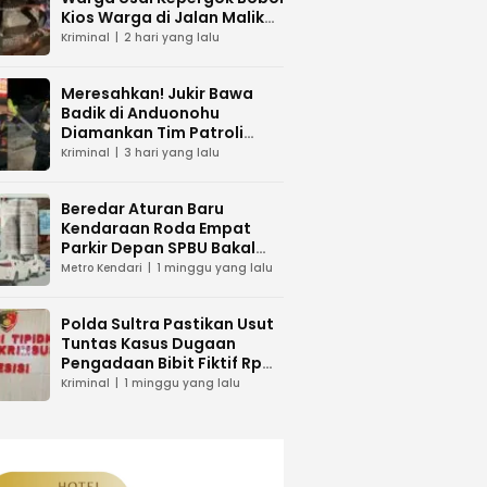
Kios Warga di Jalan Malik
Raya Mandonga
Kriminal
2 hari yang lalu
Meresahkan! Jukir Bawa
Badik di Anduonohu
Diamankan Tim Patroli
Polresta Kendari
Kriminal
3 hari yang lalu
Beredar Aturan Baru
Kendaraan Roda Empat
Parkir Depan SPBU Bakal
Dikenakan Pungutan Karcis
Metro Kendari
1 minggu yang lalu
Polda Sultra Pastikan Usut
Tuntas Kasus Dugaan
Pengadaan Bibit Fiktif Rp
26 Miliar
Kriminal
1 minggu yang lalu