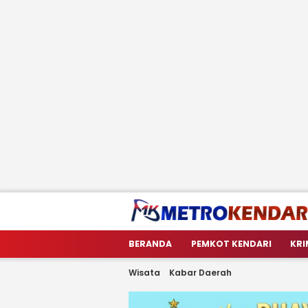
metrokendari
Berita Terkini Sulawesi Tenggara
BERANDA
PEMKOT KENDARI
KRI
Wisata
Kabar Daerah