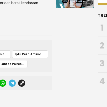
or dan berat kendaraan
TRE
1
2
Hoaks SIM Vaksin Covid
Iptu Reza Amiruddin
3
Sat Lantas Polres Kendari
4