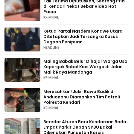
Tak Terima Diputuskan, Seorang Pria
di Kendari Nekat Sebar Video Hot
Pacar
KRIMINAL
Ketua Partai Nasdem Konawe Utara
Ditetapkan Jadi Tersangka Kasus
Dugaan Penipuan
HEADLINE
Maling Babak Belur Dihajar Warga Usai
Kepergok Bobol Kios Warga di Jalan
Malik Raya Mandonga
KRIMINAL
Meresahkan! Jukir Bawa Badik di
Anduonohu Diamankan Tim Patroli
Polresta Kendari
KRIMINAL
Beredar Aturan Baru Kendaraan Roda
Empat Parkir Depan SPBU Bakal
Dikenakan Pungutan Karcis