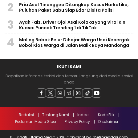
2
Pria Asal Tinanggea Ditangkap Kasus Narkotika,
Puluhan Paket Sabu Siap Edar Disita Polisi
3
Ayah Faiz, Driver Ojol Asal Kolaka yang Viral Kini
Kuasai Puncak Trending 1 di TikTok
4
Maling Babak Belur Dihajar Warga Usai Kepergok
Bobol Kios Warga di Jalan Malik Raya Mandonga
IKUTI KAMI
Dapatkan informasi terkini dan terbaru langsung dari media sosial
anda
Redaksi
Tentang Kami
Indeks
Kode Etik
Pedoman Media Siber
Privacy Policy
Disclaimer
PT Tridatu Utama Media 2026 Copyright by. metrokendari.com