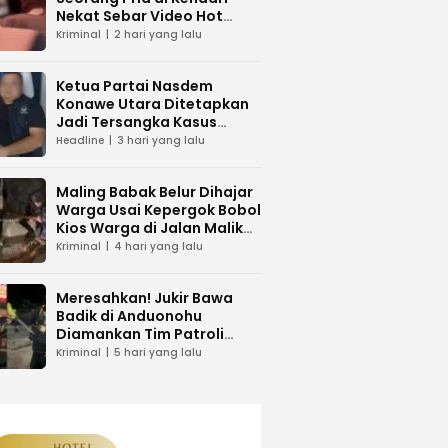
Nekat Sebar Video Hot
Pacar
Kriminal
2 hari yang lalu
Ketua Partai Nasdem
Konawe Utara Ditetapkan
Jadi Tersangka Kasus
Dugaan Penipuan
Headline
3 hari yang lalu
Maling Babak Belur Dihajar
Warga Usai Kepergok Bobol
Kios Warga di Jalan Malik
Raya Mandonga
Kriminal
4 hari yang lalu
Meresahkan! Jukir Bawa
Badik di Anduonohu
Diamankan Tim Patroli
Polresta Kendari
Kriminal
5 hari yang lalu