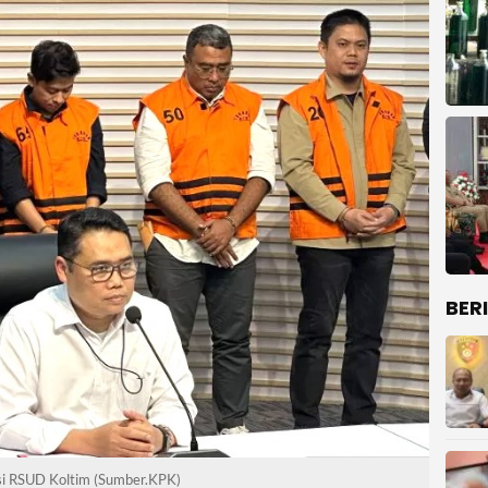
BER
si RSUD Koltim (Sumber.KPK)