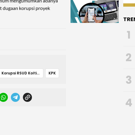
 belum mengumumkan adanya
t dugaan korupsi proyek
TRE
1
2
Korupsi RSUD Koltim
KPK
3
4