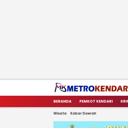
metrokendari
Berita Terkini Sulawesi Tenggara
BERANDA
PEMKOT KENDARI
KRI
Wisata
Kabar Daerah