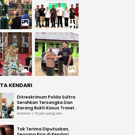
ITA KENDARI
Ditreskrimum Polda Sultra
Serahkan Tersangka Dan
Barang Bukti Kasus Travel
Umrah ke Kejaksaan
Kriminal
13 jam yang lalu
Tak Terima Diputuskan,
Seorang Pria di Kendari