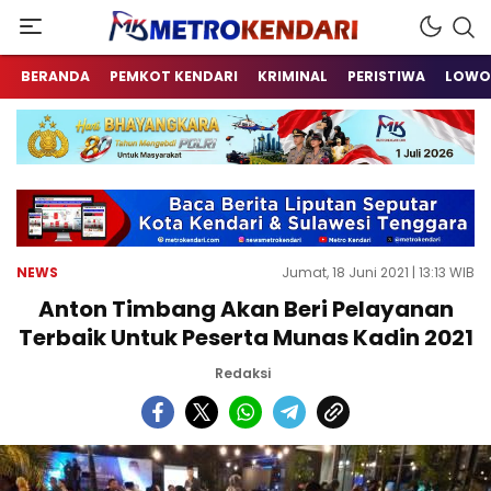
Berita Terkini Sulawesi Tenggara
metrokendari
BERANDA
PEMKOT KENDARI
KRIMINAL
PERISTIWA
LOWO
NEWS
Jumat, 18 Juni 2021 | 13:13 WIB
Anton Timbang Akan Beri Pelayanan
Terbaik Untuk Peserta Munas Kadin 2021
Redaksi