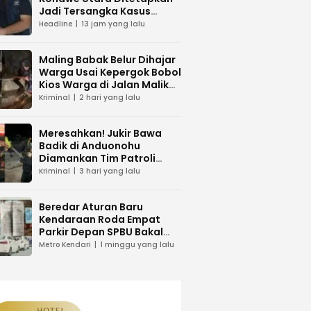
Jadi Tersangka Kasus
Dugaan Penipuan
Headline
13 jam yang lalu
Maling Babak Belur Dihajar
Warga Usai Kepergok Bobol
Kios Warga di Jalan Malik
Raya Mandonga
Kriminal
2 hari yang lalu
Meresahkan! Jukir Bawa
Badik di Anduonohu
Diamankan Tim Patroli
Polresta Kendari
Kriminal
3 hari yang lalu
Beredar Aturan Baru
Kendaraan Roda Empat
Parkir Depan SPBU Bakal
Dikenakan Pungutan Karcis
Metro Kendari
1 minggu yang lalu