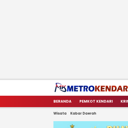
metrokendari
Berita Terkini Sulawesi Tenggara
BERANDA
PEMKOT KENDARI
KRI
Wisata
Kabar Daerah