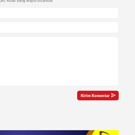
an.
Ruas yang wajib ditandai
*