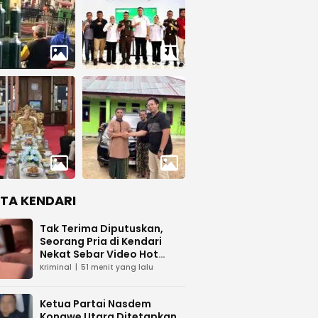
ITA KENDARI
Tak Terima Diputuskan,
Seorang Pria di Kendari
Nekat Sebar Video Hot
Pacar
Kriminal
51 menit yang lalu
Ketua Partai Nasdem
Konawe Utara Ditetapkan