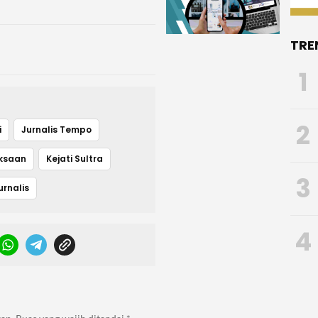
TRE
1
2
i
Jurnalis Tempo
ksaan
Kejati Sultra
3
rnalis
4