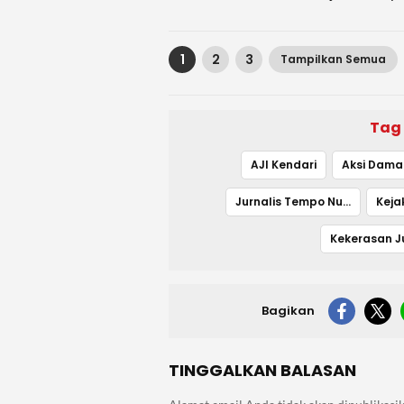
1
2
3
Tampilkan Semua
Tag
AJI Kendari
Aksi Dama
Jurnalis Tempo Nurhadi
Keja
Kekerasan Ju
Bagikan
TINGGALKAN BALASAN