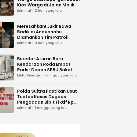
Kios Warga di Jalan Malik
Raya Mandonga
Kriminal
2 hari yang lalu
Meresahkan! Jukir Bawa
Badik di Anduonohu
Diamankan Tim Patroli
Polresta Kendari
Kriminal
3 hari yang lalu
Beredar Aturan Baru
Kendaraan Roda Empat
Parkir Depan SPBU Bakal
Dikenakan Pungutan Karcis
Metro Kendari
1 minggu yang lalu
Polda Sultra Pastikan Usut
Tuntas Kasus Dugaan
Pengadaan Bibit Fiktif Rp
26 Miliar
Kriminal
1 minggu yang lalu