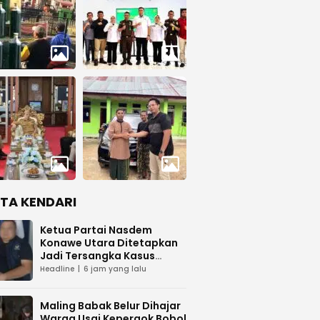
ITA KENDARI
Ketua Partai Nasdem
Konawe Utara Ditetapkan
Jadi Tersangka Kasus
Dugaan Penipuan
Headline
6 jam yang lalu
Maling Babak Belur Dihajar
Warga Usai Kepergok Bobol