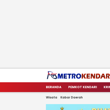
metrokendari
Berita Terkini Sulawesi Tenggara
BERANDA
PEMKOT KENDARI
KRI
Wisata
Kabar Daerah