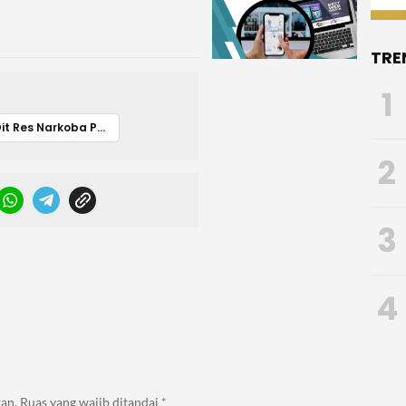
TRE
1
Dit Res Narkoba Polda Sultra
2
3
4
an.
Ruas yang wajib ditandai
*