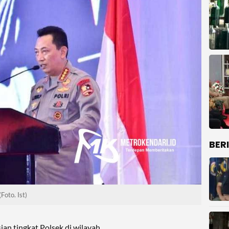
BER
Foto. Ist)
an tingkat Polsek di wilayah