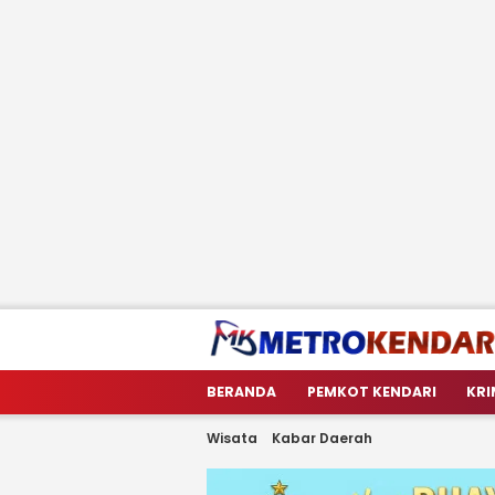
metrokendari
Berita Terkini Sulawesi Tenggara
BERANDA
PEMKOT KENDARI
KRI
Wisata
Kabar Daerah