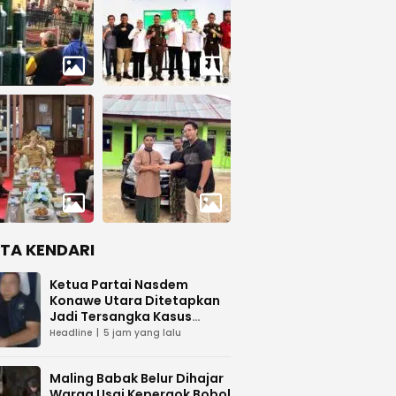
ITA KENDARI
Ketua Partai Nasdem
Konawe Utara Ditetapkan
Jadi Tersangka Kasus
Dugaan Penipuan
Headline
5 jam yang lalu
Maling Babak Belur Dihajar
Warga Usai Kepergok Bobol