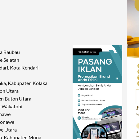
ta Baubau
e Selatan
ari, Kota Kendari
aka, Kabupaten Kolaka
ton Utara
en Buton Utara
n Wakatobi
onawe
Konawe
we Utara
a, Kabupaten Muna