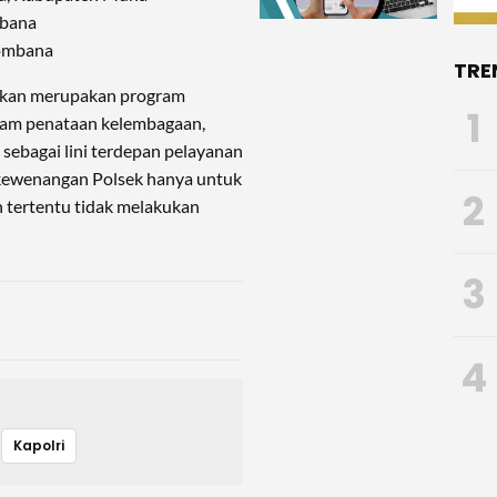
mbana
Bombana
TRE
uarkan merupakan program
1
ogram penataan kelembagaan,
 sebagai lini terdepan pelayanan
 kewenangan Polsek hanya untuk
2
 tertentu tidak melakukan
3
4
Kapolri