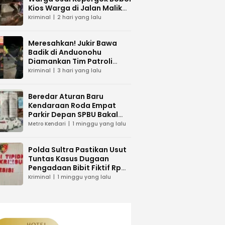
Kios Warga di Jalan Malik
Raya Mandonga
Kriminal
2 hari yang lalu
Meresahkan! Jukir Bawa
Badik di Anduonohu
Diamankan Tim Patroli
Polresta Kendari
Kriminal
3 hari yang lalu
Beredar Aturan Baru
Kendaraan Roda Empat
Parkir Depan SPBU Bakal
Dikenakan Pungutan Karcis
Metro Kendari
1 minggu yang lalu
Polda Sultra Pastikan Usut
Tuntas Kasus Dugaan
Pengadaan Bibit Fiktif Rp
26 Miliar
Kriminal
1 minggu yang lalu