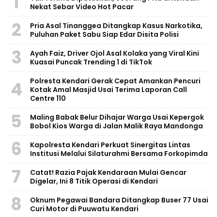
1
Nekat Sebar Video Hot Pacar
2
Pria Asal Tinanggea Ditangkap Kasus Narkotika,
Puluhan Paket Sabu Siap Edar Disita Polisi
3
Ayah Faiz, Driver Ojol Asal Kolaka yang Viral Kini
Kuasai Puncak Trending 1 di TikTok
Polresta Kendari Gerak Cepat Amankan Pencuri
4
Kotak Amal Masjid Usai Terima Laporan Call
Centre 110
5
Maling Babak Belur Dihajar Warga Usai Kepergok
Bobol Kios Warga di Jalan Malik Raya Mandonga
6
Kapolresta Kendari Perkuat Sinergitas Lintas
Institusi Melalui Silaturahmi Bersama Forkopimda
7
Catat! Razia Pajak Kendaraan Mulai Gencar
Digelar, Ini 8 Titik Operasi di Kendari
8
Oknum Pegawai Bandara Ditangkap Buser 77 Usai
Curi Motor di Puuwatu Kendari