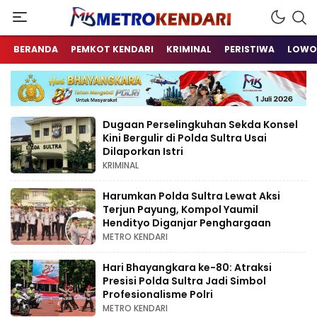
Berita Terkini Sulawesi Tenggara
metrokendari
BERANDA
PEMKOT KENDARI
KRIMINAL
PERISTIWA
LOWO
Dugaan Perselingkuhan Sekda Konsel
Kini Bergulir di Polda Sultra Usai
Dilaporkan Istri
KRIMINAL
Harumkan Polda Sultra Lewat Aksi
Terjun Payung, Kompol Yaumil
Hendityo Diganjar Penghargaan
METRO KENDARI
Hari Bhayangkara ke-80: Atraksi
Presisi Polda Sultra Jadi Simbol
Profesionalisme Polri
METRO KENDARI