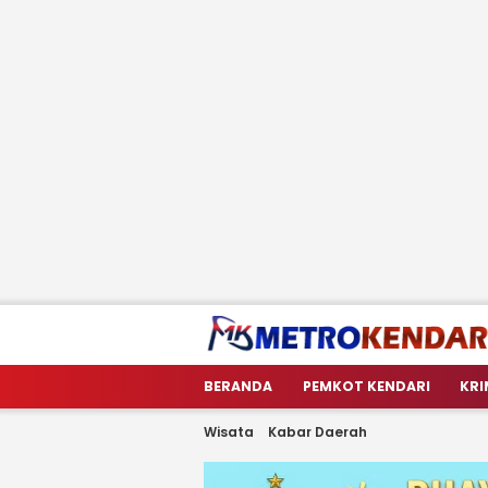
metrokendari
Berita Terkini Sulawesi Tenggara
BERANDA
PEMKOT KENDARI
KRI
Wisata
Kabar Daerah