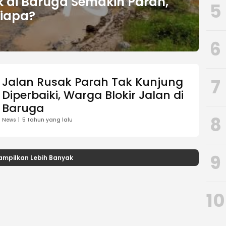
k di Baruga Semakin Parah,
5
iapa?
6
Jalan Rusak Parah Tak Kunjung
7
Diperbaiki, Warga Blokir Jalan di
Baruga
8
News
5 tahun yang lalu
9
ampilkan Lebih Banyak
10