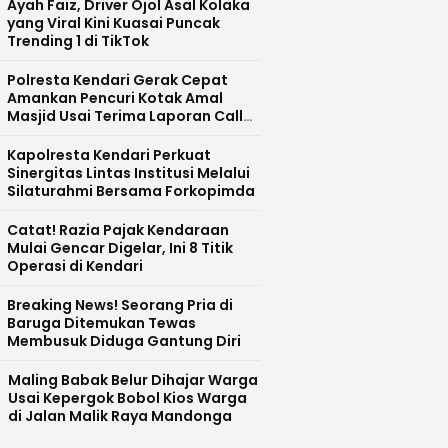
Ayah Faiz, Driver Ojol Asal Kolaka
yang Viral Kini Kuasai Puncak
Trending 1 di TikTok
Polresta Kendari Gerak Cepat
Amankan Pencuri Kotak Amal
Masjid Usai Terima Laporan Call
Centre 110
Kapolresta Kendari Perkuat
Sinergitas Lintas Institusi Melalui
Silaturahmi Bersama Forkopimda
Catat! Razia Pajak Kendaraan
Mulai Gencar Digelar, Ini 8 Titik
Operasi di Kendari
Breaking News! Seorang Pria di
Baruga Ditemukan Tewas
Membusuk Diduga Gantung Diri
Maling Babak Belur Dihajar Warga
Usai Kepergok Bobol Kios Warga
di Jalan Malik Raya Mandonga