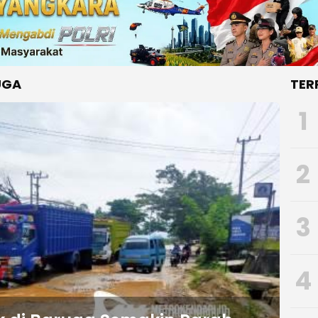
UGA
TER
1
2
3
4