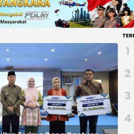
TER
1
2
3
4