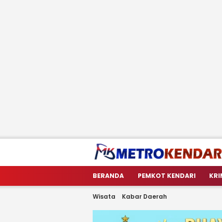
metrokendari
Berita Terkini Sulawesi Tenggara
BERANDA
PEMKOT KENDARI
KRI
Wisata
Kabar Daerah