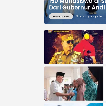
150 Mahasiswa di S
Dari Gubernur And
3 bulan yang lalu
PENDIDIKAN