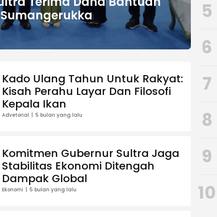
ultra Terima Dana Bantuan
5
i Sumangerukka
6
Kado Ulang Tahun Untuk Rakyat:
7
Kisah Perahu Layar Dan Filosofi
Kepala Ikan
8
Advetorial
5 bulan yang lalu
9
Komitmen Gubernur Sultra Jaga
Stabilitas Ekonomi Ditengah
Dampak Global
10
Ekonomi
5 bulan yang lalu