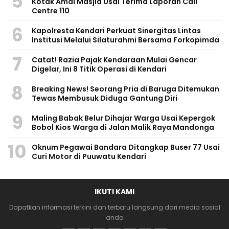
5
Kotak Amal Masjid Usai Terima Laporan Call
Centre 110
6
Kapolresta Kendari Perkuat Sinergitas Lintas
Institusi Melalui Silaturahmi Bersama Forkopimda
7
Catat! Razia Pajak Kendaraan Mulai Gencar
Digelar, Ini 8 Titik Operasi di Kendari
8
Breaking News! Seorang Pria di Baruga Ditemukan
Tewas Membusuk Diduga Gantung Diri
9
Maling Babak Belur Dihajar Warga Usai Kepergok
Bobol Kios Warga di Jalan Malik Raya Mandonga
10
Oknum Pegawai Bandara Ditangkap Buser 77 Usai
Curi Motor di Puuwatu Kendari
IKUTI KAMI
Dapatkan informasi terkini dan terbaru langsung dari media sosial
anda