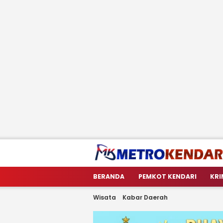
metrokendari
Berita Terkini Sulawesi Tenggara
BERANDA
PEMKOT KENDARI
KRI
Wisata
Kabar Daerah