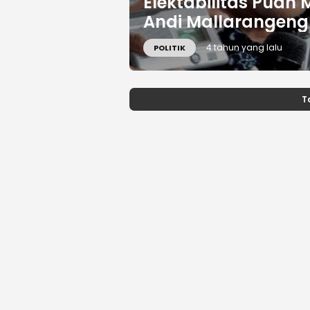
Elektabilitas Puan 
Andi Mallarangeng
4 tahun yang lalu
POLITIK
T