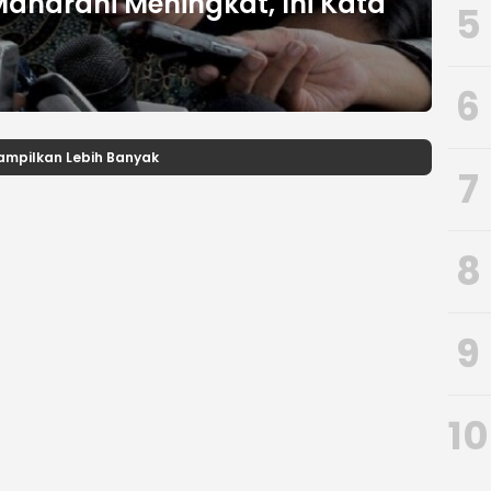
Maharani Meningkat, Ini Kata
5
6
ampilkan Lebih Banyak
7
8
9
10