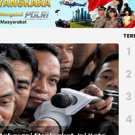
TER
1
2
3
4