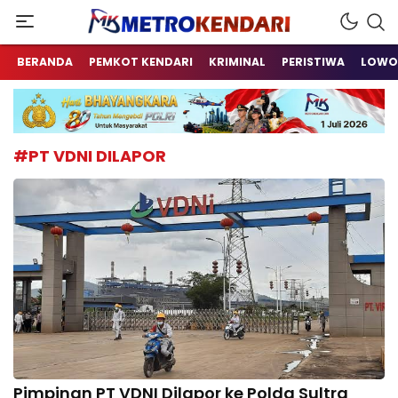
Berita Terkini Sulawesi Tenggara
metrokendari
BERANDA
PEMKOT KENDARI
KRIMINAL
PERISTIWA
LOWO
#PT VDNI DILAPOR
Pimpinan PT VDNI Dilapor ke Polda Sultra