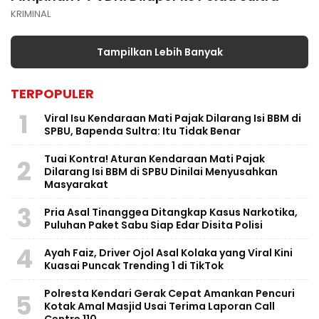
KRIMINAL
Tampilkan Lebih Banyak
TERPOPULER
1
Viral Isu Kendaraan Mati Pajak Dilarang Isi BBM di
SPBU, Bapenda Sultra: Itu Tidak Benar
Tuai Kontra! Aturan Kendaraan Mati Pajak
2
Dilarang Isi BBM di SPBU Dinilai Menyusahkan
Masyarakat
3
Pria Asal Tinanggea Ditangkap Kasus Narkotika,
Puluhan Paket Sabu Siap Edar Disita Polisi
4
Ayah Faiz, Driver Ojol Asal Kolaka yang Viral Kini
Kuasai Puncak Trending 1 di TikTok
Polresta Kendari Gerak Cepat Amankan Pencuri
5
Kotak Amal Masjid Usai Terima Laporan Call
Centre 110