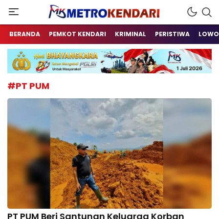
Berita Terkini Sulawesi Tenggara
metrokendari
BERANDA
PEMKOT KENDARI
KRIMINAL
PERISTIWA
LOWO
#PT PUM
PT PUM Beri Santunan Keluarga Korban