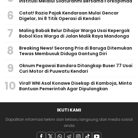
Institusi Melalui Silaturahmi Bersama Forkopimda
6
Catat! Razia Pajak Kendaraan Mulai Gencar
Digelar, Ini 8 Titik Operasi di Kendari
7
Maling Babak Belur Dihajar Warga Usai Kepergok
Bobol Kios Warga di Jalan Malik Raya Mandonga
8
Breaking News! Seorang Pria di Baruga Ditemukan
Tewas Membusuk Diduga Gantung Diri
9
Oknum Pegawai Bandara Ditangkap Buser 77 Usai
Curi Motor di Puuwatu Kendari
10
Viral! WNI Asal Konawe Disekap di Kamboja, Minta
Bantuan Pemerintah Agar Dipulangkan
IKUTI KAMI
Dapatkan informasi terkini dan terbaru langsung dari media sosial
anda