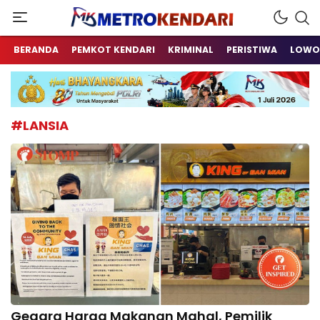
Berita Terkini Sulawesi Tenggara
metrokendari
BERANDA
PEMKOT KENDARI
KRIMINAL
PERISTIWA
LOWO
#LANSIA
Gegara Harga Makanan Mahal, Pemilik