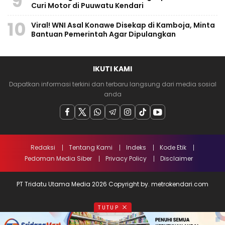
9
Curi Motor di Puuwatu Kendari
10
Viral! WNI Asal Konawe Disekap di Kamboja, Minta
Bantuan Pemerintah Agar Dipulangkan
IKUTI KAMI
Dapatkan informasi terkini dan terbaru langsung dari media sosial
anda
Redaksi
Tentang Kami
Indeks
Kode Etik
Pedoman Media Siber
Privacy Policy
Disclaimer
PT Tridatu Utama Media 2026 Copyright by. metrokendari.com
TUTUP