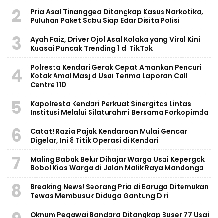
2
Pria Asal Tinanggea Ditangkap Kasus Narkotika,
Puluhan Paket Sabu Siap Edar Disita Polisi
3
Ayah Faiz, Driver Ojol Asal Kolaka yang Viral Kini
Kuasai Puncak Trending 1 di TikTok
Polresta Kendari Gerak Cepat Amankan Pencuri
4
Kotak Amal Masjid Usai Terima Laporan Call
Centre 110
5
Kapolresta Kendari Perkuat Sinergitas Lintas
Institusi Melalui Silaturahmi Bersama Forkopimda
6
Catat! Razia Pajak Kendaraan Mulai Gencar
Digelar, Ini 8 Titik Operasi di Kendari
7
Maling Babak Belur Dihajar Warga Usai Kepergok
Bobol Kios Warga di Jalan Malik Raya Mandonga
8
Breaking News! Seorang Pria di Baruga Ditemukan
Tewas Membusuk Diduga Gantung Diri
Oknum Pegawai Bandara Ditangkap Buser 77 Usai