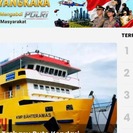
TER
1
2
3
4