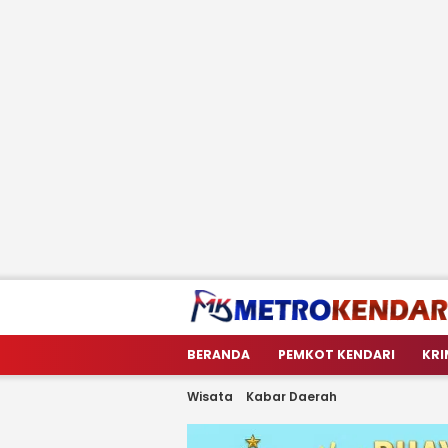
metrokendari
Berita Terkini Sulawesi Tenggara
BERANDA
PEMKOT KENDARI
KRI
Wisata
Kabar Daerah