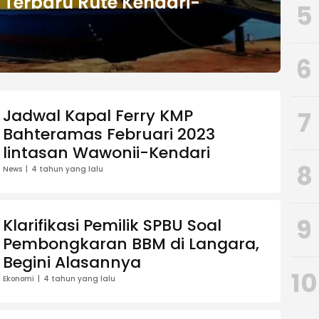
 Terbaru Rute Kendari-
5
6
Jadwal Kapal Ferry KMP
7
Bahteramas Februari 2023
lintasan Wawonii-Kendari
8
News
4 tahun yang lalu
9
Klarifikasi Pemilik SPBU Soal
Pembongkaran BBM di Langara,
Begini Alasannya
10
Ekonomi
4 tahun yang lalu