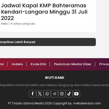
Jadwal Kapal KMP Bahteramas
Kendari-Langara Minggu 31 Juli
2022
News
4 tahun yang lalu
ampilkan Lebih Banyak
mi
Indeks
Kode Etik
Pedoman Media Siber
Priva
IKUTI KAMI
Dapatkan informasi terkini dan terbaru langsung dari media sosial and
PT Tridatu Utama Media 2026 Copyright by. metrokendari.com