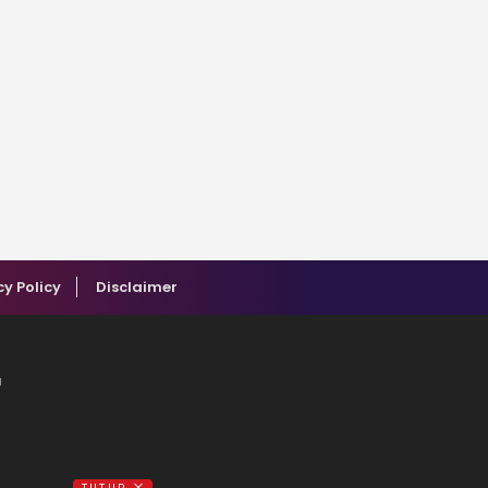
cy Policy
Disclaimer
a