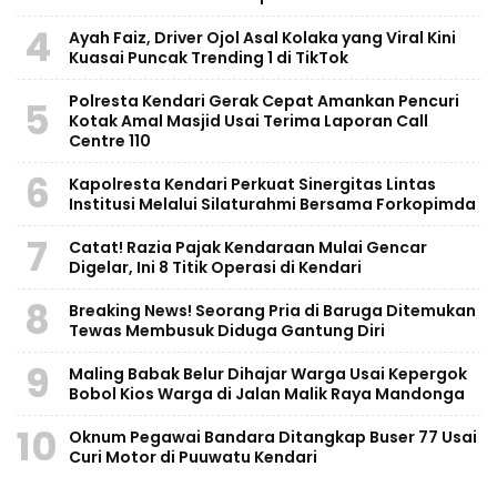
4
Ayah Faiz, Driver Ojol Asal Kolaka yang Viral Kini
Kuasai Puncak Trending 1 di TikTok
Polresta Kendari Gerak Cepat Amankan Pencuri
5
Kotak Amal Masjid Usai Terima Laporan Call
Centre 110
6
Kapolresta Kendari Perkuat Sinergitas Lintas
Institusi Melalui Silaturahmi Bersama Forkopimda
7
Catat! Razia Pajak Kendaraan Mulai Gencar
Digelar, Ini 8 Titik Operasi di Kendari
8
Breaking News! Seorang Pria di Baruga Ditemukan
Tewas Membusuk Diduga Gantung Diri
9
Maling Babak Belur Dihajar Warga Usai Kepergok
Bobol Kios Warga di Jalan Malik Raya Mandonga
10
Oknum Pegawai Bandara Ditangkap Buser 77 Usai
Curi Motor di Puuwatu Kendari