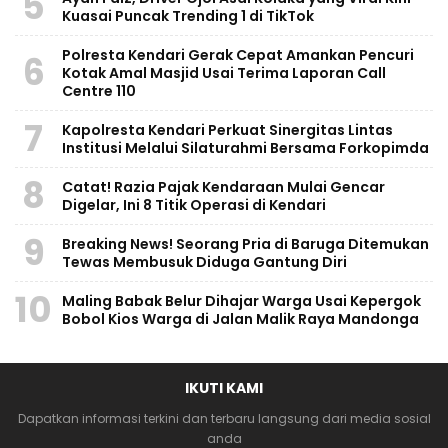
5
Kuasai Puncak Trending 1 di TikTok
Polresta Kendari Gerak Cepat Amankan Pencuri
6
Kotak Amal Masjid Usai Terima Laporan Call
Centre 110
7
Kapolresta Kendari Perkuat Sinergitas Lintas
Institusi Melalui Silaturahmi Bersama Forkopimda
8
Catat! Razia Pajak Kendaraan Mulai Gencar
Digelar, Ini 8 Titik Operasi di Kendari
9
Breaking News! Seorang Pria di Baruga Ditemukan
Tewas Membusuk Diduga Gantung Diri
10
Maling Babak Belur Dihajar Warga Usai Kepergok
Bobol Kios Warga di Jalan Malik Raya Mandonga
IKUTI KAMI
Dapatkan informasi terkini dan terbaru langsung dari media sosial
anda