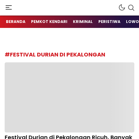
Berita Terkini Sulawesi Tenggara
metrokendari
BERANDA
PEMKOT KENDARI
KRIMINAL
PERISTIWA
LOWO
#FESTIVAL DURIAN DI PEKALONGAN
Festival Durian di Pekalongan Ricuh, Banyak