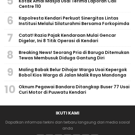
5
Kotak Amal Masjid Usai Terima Laporan Call
Centre 110
6
Kapolresta Kendari Perkuat Sinergitas Lintas
Institusi Melalui Silaturahmi Bersama Forkopimda
7
Catat! Razia Pajak Kendaraan Mulai Gencar
Digelar, Ini 8 Titik Operasi di Kendari
8
Breaking News! Seorang Pria di Baruga Ditemukan
Tewas Membusuk Diduga Gantung Diri
9
Maling Babak Belur Dihajar Warga Usai Kepergok
Bobol Kios Warga di Jalan Malik Raya Mandonga
10
Oknum Pegawai Bandara Ditangkap Buser 77 Usai
Curi Motor di Puuwatu Kendari
IKUTI KAMI
Dapatkan informasi terkini dan terbaru langsung dari media sosial
anda