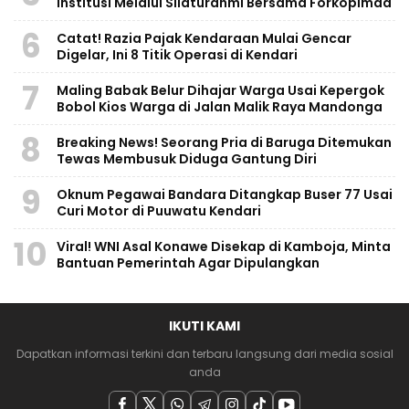
Institusi Melalui Silaturahmi Bersama Forkopimda
6
Catat! Razia Pajak Kendaraan Mulai Gencar
Digelar, Ini 8 Titik Operasi di Kendari
7
Maling Babak Belur Dihajar Warga Usai Kepergok
Bobol Kios Warga di Jalan Malik Raya Mandonga
8
Breaking News! Seorang Pria di Baruga Ditemukan
Tewas Membusuk Diduga Gantung Diri
9
Oknum Pegawai Bandara Ditangkap Buser 77 Usai
Curi Motor di Puuwatu Kendari
10
Viral! WNI Asal Konawe Disekap di Kamboja, Minta
Bantuan Pemerintah Agar Dipulangkan
IKUTI KAMI
Dapatkan informasi terkini dan terbaru langsung dari media sosial
anda