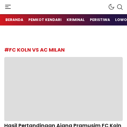
Berita Terkini Sulawesi Tenggara
metrokendari
BERANDA
PEMKOT KENDARI
KRIMINAL
PERISTIWA
LOWO
#FC KOLN VS AC MILAN
Hasil Pertandingan Ajang Pramusim FC Koln