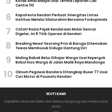
5
Kotak Amal Masjid Usai Terima Laporan Call
Centre 110
6
Kapolresta Kendari Perkuat Sinergitas Lintas
Institusi Melalui Silaturahmi Bersama Forkopimda
7
Catat! Razia Pajak Kendaraan Mulai Gencar
Digelar, Ini 8 Titik Operasi di Kendari
8
Breaking News! Seorang Pria di Baruga Ditemukan
Tewas Membusuk Diduga Gantung Diri
9
Maling Babak Belur Dihajar Warga Usai Kepergok
Bobol Kios Warga di Jalan Malik Raya Mandonga
10
Oknum Pegawai Bandara Ditangkap Buser 77 Usai
Curi Motor di Puuwatu Kendari
IKUTI KAMI
Dapatkan informasi terkini dan terbaru langsung dari media sosial
anda