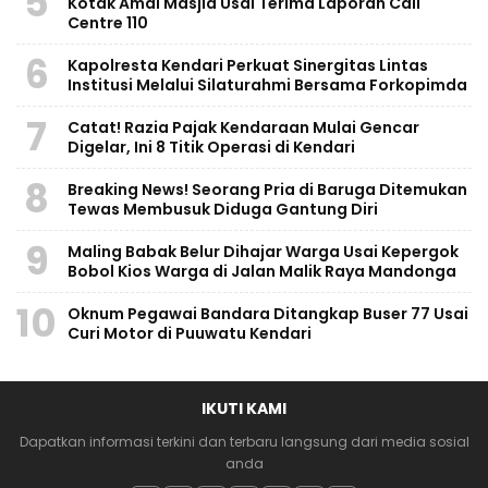
5
Kotak Amal Masjid Usai Terima Laporan Call
Centre 110
6
Kapolresta Kendari Perkuat Sinergitas Lintas
Institusi Melalui Silaturahmi Bersama Forkopimda
7
Catat! Razia Pajak Kendaraan Mulai Gencar
Digelar, Ini 8 Titik Operasi di Kendari
8
Breaking News! Seorang Pria di Baruga Ditemukan
Tewas Membusuk Diduga Gantung Diri
9
Maling Babak Belur Dihajar Warga Usai Kepergok
Bobol Kios Warga di Jalan Malik Raya Mandonga
10
Oknum Pegawai Bandara Ditangkap Buser 77 Usai
Curi Motor di Puuwatu Kendari
IKUTI KAMI
Dapatkan informasi terkini dan terbaru langsung dari media sosial
anda