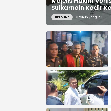
Majelis Hakim Voni
Sulkarnain Kadir K
3 tahun yang lalu
HEADLINE