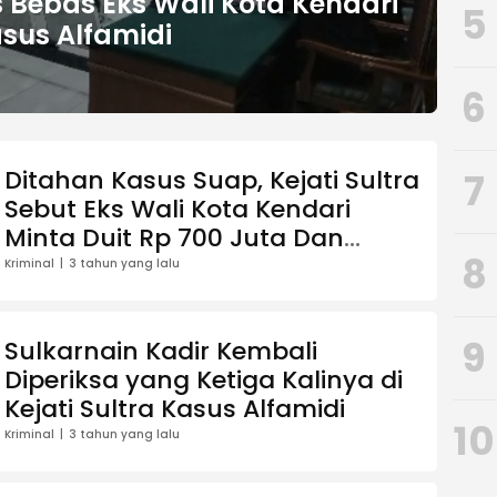
s Bebas Eks Wali Kota Kendari
5
asus Alfamidi
6
Ditahan Kasus Suap, Kejati Sultra
7
Sebut Eks Wali Kota Kendari
Minta Duit Rp 700 Juta Dan
8
Saham
Kriminal
3 tahun yang lalu
9
Sulkarnain Kadir Kembali
Diperiksa yang Ketiga Kalinya di
Kejati Sultra Kasus Alfamidi
10
Kriminal
3 tahun yang lalu