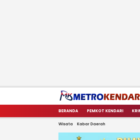
metrokendari
Berita Terkini Sulawesi Tenggara
BERANDA
PEMKOT KENDARI
KRI
Wisata
Kabar Daerah