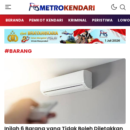
Berita Terkini Sulawesi Tenggara
metrokendari
BERANDA
PEMKOT KENDARI
KRIMINAL
PERISTIWA
LOWO
#BARANG
Inilah 6 Barang yang Tidak Boleh Diletakkan