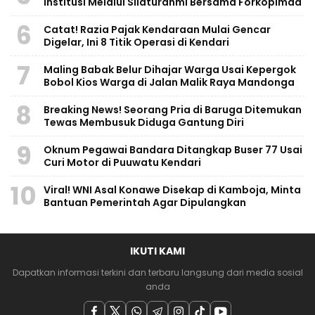
Institusi Melalui Silaturahmi Bersama Forkopimda
6
Catat! Razia Pajak Kendaraan Mulai Gencar
Digelar, Ini 8 Titik Operasi di Kendari
7
Maling Babak Belur Dihajar Warga Usai Kepergok
Bobol Kios Warga di Jalan Malik Raya Mandonga
8
Breaking News! Seorang Pria di Baruga Ditemukan
Tewas Membusuk Diduga Gantung Diri
9
Oknum Pegawai Bandara Ditangkap Buser 77 Usai
Curi Motor di Puuwatu Kendari
10
Viral! WNI Asal Konawe Disekap di Kamboja, Minta
Bantuan Pemerintah Agar Dipulangkan
IKUTI KAMI
Dapatkan informasi terkini dan terbaru langsung dari media sosial
anda