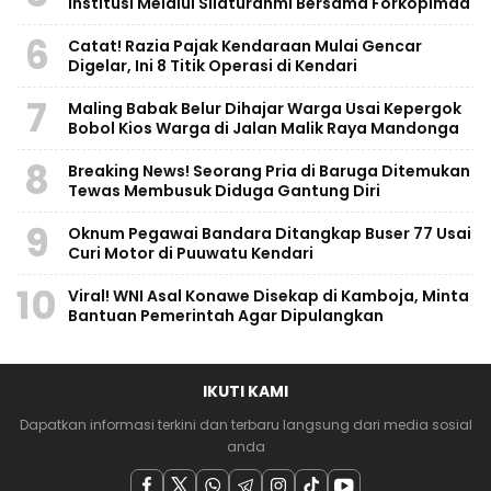
Institusi Melalui Silaturahmi Bersama Forkopimda
6
Catat! Razia Pajak Kendaraan Mulai Gencar
Digelar, Ini 8 Titik Operasi di Kendari
7
Maling Babak Belur Dihajar Warga Usai Kepergok
Bobol Kios Warga di Jalan Malik Raya Mandonga
8
Breaking News! Seorang Pria di Baruga Ditemukan
Tewas Membusuk Diduga Gantung Diri
9
Oknum Pegawai Bandara Ditangkap Buser 77 Usai
Curi Motor di Puuwatu Kendari
10
Viral! WNI Asal Konawe Disekap di Kamboja, Minta
Bantuan Pemerintah Agar Dipulangkan
IKUTI KAMI
Dapatkan informasi terkini dan terbaru langsung dari media sosial
anda