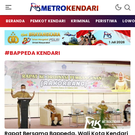
Berita Terkini Sulawesi Tenggara
metrokendari
BERANDA
PEMKOT KENDARI
KRIMINAL
PERISTIWA
LOWO
#BAPPEDA KENDARI
Rapat Bersama Bappeda, Wali Kota Kendari